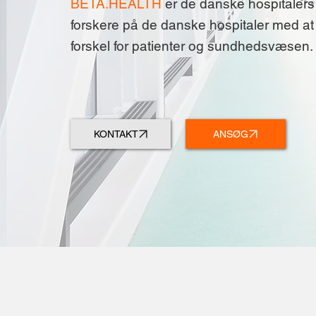
BETA.HEALTH
er de danske hospitalers
forskere på de danske hospitaler med at 
forskel for patienter og sundhedsvæsen.
KONTAKT
ANSØG