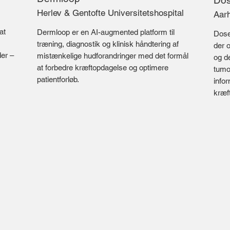
Dos
Herlev & Gentofte Universitetshospital
Aarh
at
Dermloop er en AI-augmented platform til
Dose
træning, diagnostik og klinisk håndtering af
der 
der –
mistænkelige hudforandringer med det formål
og de
at forbedre kræftopdagelse og optimere
tumo
patientforløb.
info
kræf