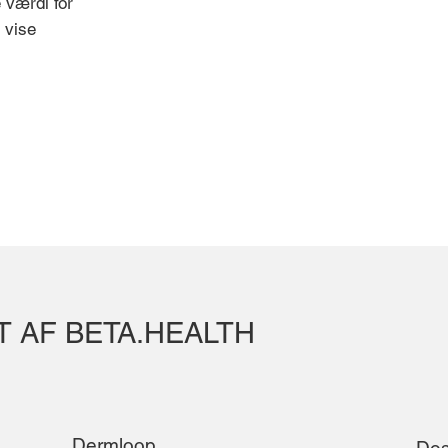
 værdi for
 vise
 AF BETA.HEALTH
Dermloop