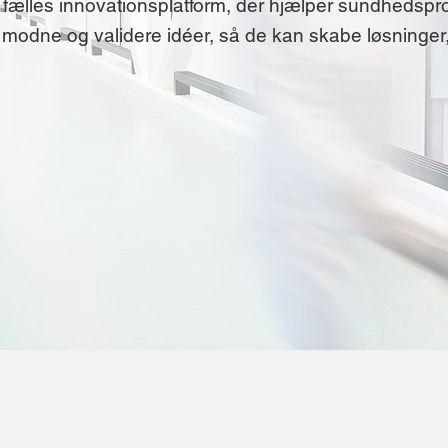
 fælles innovationsplatform, der hjælper sundhedspr
modne og validere idéer, så de kan skabe løsninger,