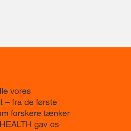
le vores
 – fra de første
Som forskere tænker
A.HEALTH gav os