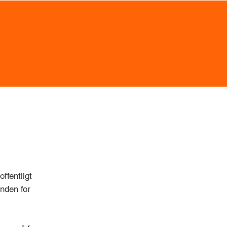
 PROJEKTER
+640.000 PATI
 af BETA.HEALTH
Modtaget behandling influe
BETA.HEALTH projekt
ffentligt
inden for