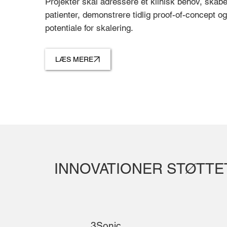
Projekter skal adressere et klinisk behov, skabe
patienter, demonstrere tidlig proof-of-concept og
potentiale for skalering.
LÆS MERE
INNOVATIONER STØTTET
3Sonic