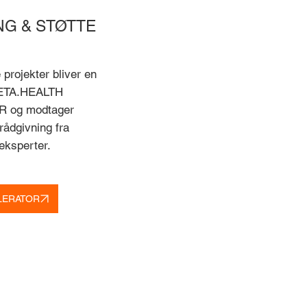
NG & STØTTE
e projekter bliver en
BETA.HEALTH
 og modtager
ådgivning fra
eksperter.
LERATOR