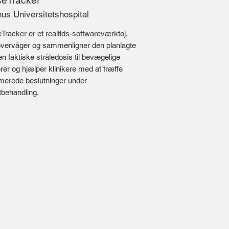
eTracker
us Universitetshospital
Tracker er et realtids-softwareværktøj,
overvåger og sammenligner den planlagte
n faktiske stråledosis til bevægelige
rer og hjælper klinikere med at træffe
rmerede beslutninger under
tbehandling.