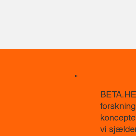
"
BETA.HEA
forskning
koncepter
vi sjæld