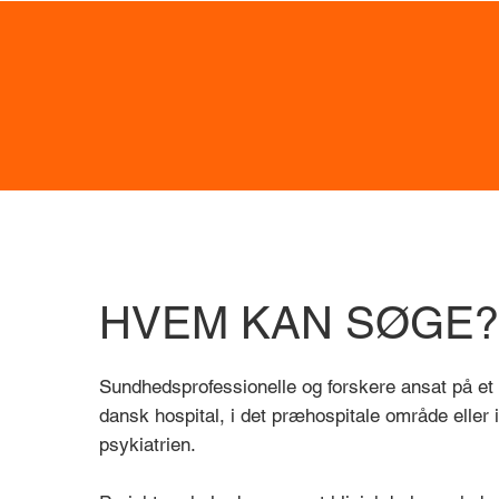
DKK 64 M
123
Total funding bevilliget til
Støttet
innovationsprojekter
HVEM KAN SØGE?
Sundhedsprofessionelle og forskere ansat på et o
dansk hospital, i det præhospitale område eller 
psykiatrien.