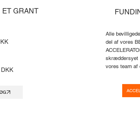
 ET GRANT
FUNDI
Alle bevilliged
DKK
del af vores 
ACCELERATOR
skræddersyet r
vores team af 
0 DKK
ACCE
SØG