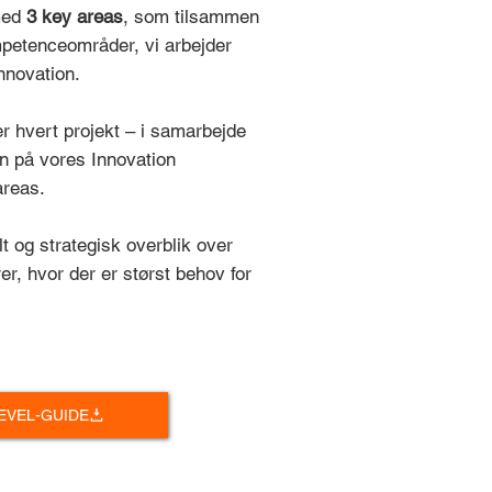
med
3 key areas
, som tilsammen
petenceområder, vi arbejder
nnovation.
er hvert projekt – i samarbejde
on på vores Innovation
areas.
t og strategisk overblik over
r, hvor der er størst behov for
EVEL-GUIDE