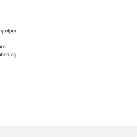
 hjælper
å
ere
enhed og