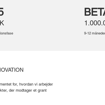
5
BET
KK
1.000
tionsfase
9-12 måneder
NOVATION
ntet for, hvordan vi arbejder
kter, der modtager et grant