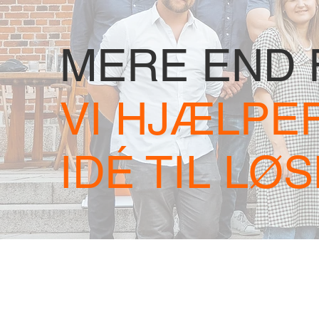
MERE END 
VI HJÆLPE
IDÉ TIL LØ