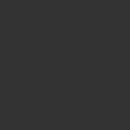
HJEM
ANSØG
ACCELERATOR
OM BETA.HEALTH
PROJEKTER
EVENTS
KONTAKT
JOBS
DOWNLOAD GRANT GUIDELINES