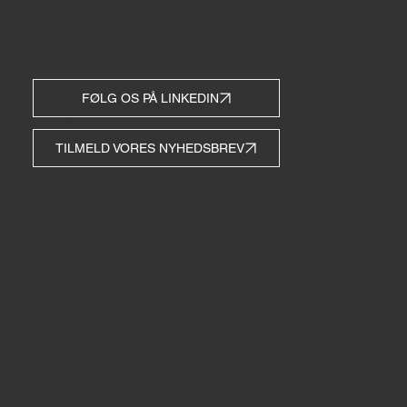
HOLD
KONTAKT
FØLG OS PÅ LINKEDIN
TILMELD VORES NYHEDSBREV
© 2035 by Business Name. Bu