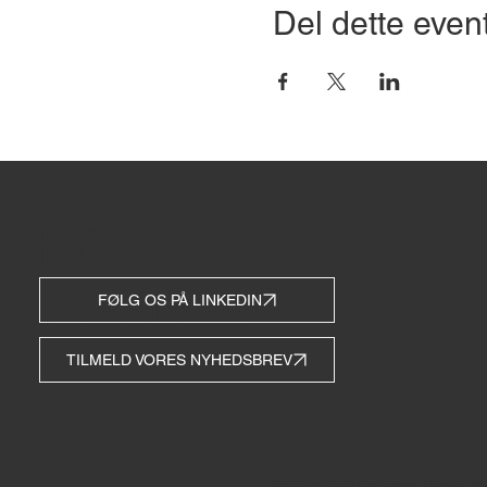
Del dette even
HOLD
KONTAKT
FØLG OS PÅ LINKEDIN
TILMELD VORES NYHEDSBREV
© 2035 by Business Name. Bu