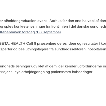
er afholder graduation event i Aarhus for den ene halvdel af den
 oplev konkrete løsninger fra frontlinjen i det danske sundhe
 Københaven torsdag d. 3. september
.
 BETA. HEALTH Call 8 præsentere deres idéer og resultater i korte
eksperter og beslutningstagere fra sundhedssektoren, hospitalern
 sundhedsløsninger udviklet af dem, der kender udfordringerne i
ærktøjer til nye arbejdsgange og patientnære forbedringer.