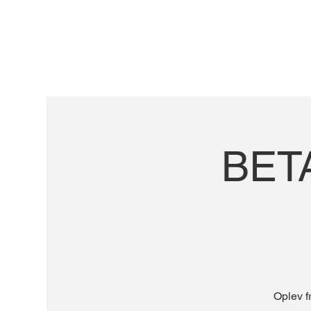
BETA
Oplev f