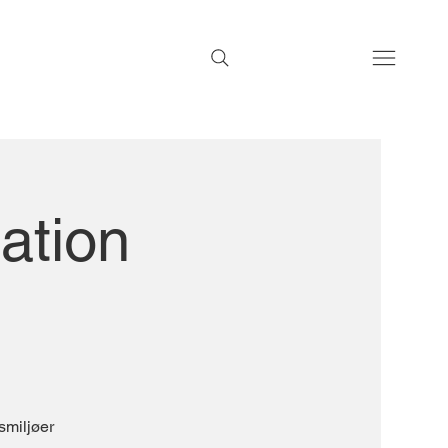
ation
smiljøer